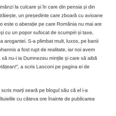
mânzi la culcare și în care din pensia și din
 trăiește, un președinte care zboară cu avioane
uro este o aberație pe care România nu mai are
 și cu un popor sufocat de scumpiri și taxe,
 arogantei. S-a plimbat mult, luxos, pe banii
ohannis a fost rupt de realitate, iar noi avem
 să nu-i ia Dumnezeu mințile și care să aibă
etățean!”, a scris Lasconi pe pagina ei de
scris marți seară pe blogul său că el i-a
ltuielile cu câteva ore înainte de publicarea