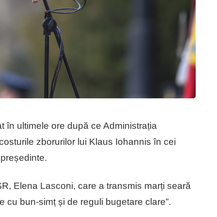
nat în ultimele ore după ce Administrația
osturile zborurilor lui Klaus Iohannis în cei
 președinte.
SR, Elena Lasconi, care a transmis marți seară
cu bun-simț și de reguli bugetare clare”.