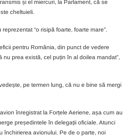
nsmis și el miercuri, la Parlament, că se
te cheltuieli.
reprezentat “o risipă foarte, foarte mare”.
neficii pentru România, din punct de vedere
ă nu prea există, cel puțin în al doilea mandat”,
vedește, pe termen lung, că nu e bine să mergi
.
 avion înregistrat la Forțele Aeriene, așa cum au
erge președintele în delegații oficiale. Atunci
 închirierea avionului. Pe de o parte, noi