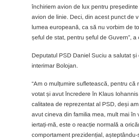
închiriem avion de lux pentru președinte 
avion de linie. Deci, din acest punct de 
lumea europeană, ca să nu vorbim de to
șeful de stat, pentru șeful de Guvern”,
Deputatul PSD Daniel Suciu a salutat și e
interimar Bolojan.
“Am o mulțumire sufletească, pentru că n
votat și avut încredere în Klaus Iohanni
calitatea de reprezentat al PSD, deși am
avut cineva din familia mea, mult mai în 
iertați-mă, este o reacție normală a orică
comportament prezidențial, așteptându-se 