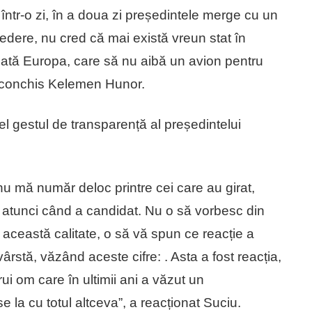
într-o zi, în a doua zi președintele merge cu un
vedere, nu cred că mai există vreun stat în
ată Europa, care să nu aibă un avion pentru
 a conchis Kelemen Hunor.
l gestul de transparență al președintelui
u mă număr deloc printre cei care au girat,
s atunci când a candidat. Nu o să vorbesc din
 această calitate, o să vă spun ce reacție a
vârstă, văzând aceste cifre:
. Asta a fost reacția,
rui om care în ultimii ani a văzut un
la cu totul altceva”, a reacționat Suciu.