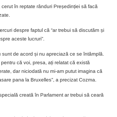
 cerut în reptate rânduri Președinției să facă
zate.
curi despre faptul că “ar trebui să discutăm și
spre aceste lucruri”.
nu sunt de acord și nu apreciază ce se întâmplă.
entru că voi, presa, ați relatat că există
gerate, dar niciodată nu mi-am putut imagina că
asare pana la Bruxelles”, a precizat Cozma.
specială creată în Parlament ar trebui să ceară