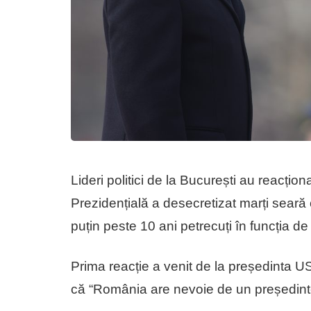
Lideri politici de la București au reacțio
Prezidențială a desecretizat marți seară c
puțin peste 10 ani petrecuți în funcția de
Prima reacție a venit de la președinta U
că “România are nevoie de un președinte 