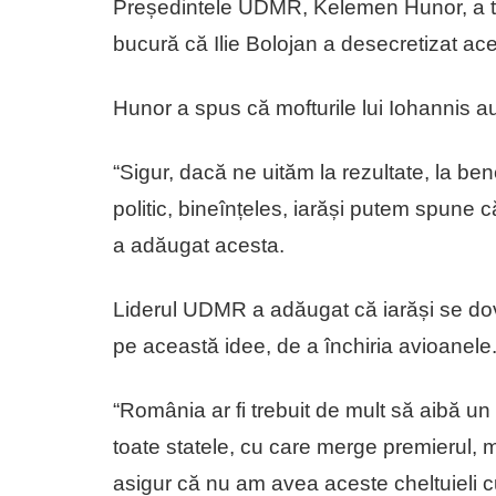
Președintele UDMR, Kelemen Hunor, a tra
bucură că Ilie Bolojan a desecretizat aces
Hunor a spus că mofturile lui Iohannis au 
“Sigur, dacă ne uităm la rezultate, la be
politic, bineînțeles, iarăși putem spune c
a adăugat acesta.
Liderul UDMR a adăugat că iarăși se do
pe această idee, de a închiria avioanele
“România ar fi trebuit de mult să aibă un
toate statele, cu care merge premierul, m
asigur că nu am avea aceste cheltuieli cu