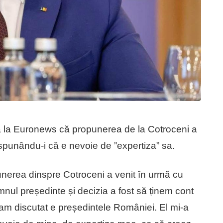
a la Euronews că propunerea de la Cotroceni a
 spunându-i că e nevoie de ”expertiza” sa.
punerea dinspre Cotroceni a venit în urmă cu
nul președinte și decizia a fost să ținem cont
m discutat e președintele României. El mi-a