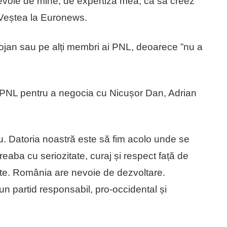
nevoie de mine, de expertiza mea, ca să creez
n Veștea la Euronews.
olojan sau pe alți membri ai PNL, deoarece ”nu a
a PNL pentru a negocia cu Nicușor Dan, Adrian
u. Datoria noastră este să fim acolo unde se
reaba cu seriozitate, curaj și respect față de
te. România are nevoie de dezvoltare.
 partid responsabil, pro-occidental și