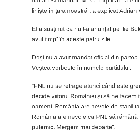
dat acest mandat. Mi s-a explicat că e 
liniște în țara noastră”, a explicat Adria
El a susținut că nu l-a anunțat pe Ilie B
avut timp” în aceste patru zile.
Deși nu a avut mandat oficial din parte
Veștea vorbește în numele partidului:
”PNL nu se retrage atunci când este gre
decide viitorul României și să ne facem t
oameni. România are nevoie de stabilita
România are nevoie ca PNL să rămână un
puternic. Mergem mai departe”.