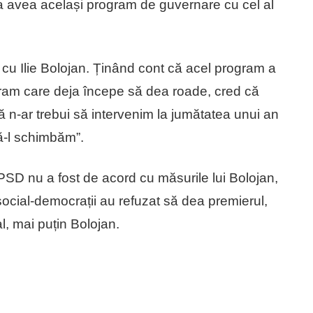
a avea același program de guvernare cu cel al
cu Ilie Bolojan. Ținând cont că acel program a
gram care deja începe să dea roade, cred că
ă n-ar trebui să intervenim la jumătatea unui an
să-l schimbăm”.
PSD nu a fost de acord cu măsurile lui Bolojan,
ocial-democrații au refuzat să dea premierul,
l, mai puțin Bolojan.