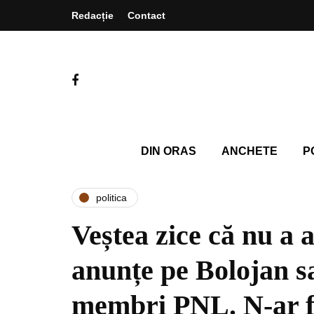
Redacție
Contact
DIN ORAS
ANCHETE
P
politica
Veștea zice că nu a 
anunțe pe Bolojan sa
membri PNL. N-ar fi