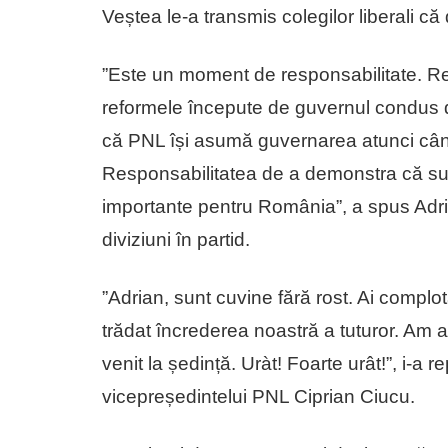
Veștea le-a transmis colegilor liberali c
”Este un moment de responsabilitate. R
reformele începute de guvernul condus d
că PNL își asumă guvernarea atunci cân
Responsabilitatea de a demonstra că sun
importante pentru România”, a spus Adri
diviziuni în partid.
”Adrian, sunt cuvine fără rost. Ai complota
trădat încrederea noastră a tuturor. Am af
venit la ședință. Uràt! Foarte urât!”, i-a
vicepreședintelui PNL Ciprian Ciucu.