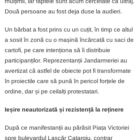
mulțimii, iar faptele sunt acum cercetate ca ultraj.
Două persoane au fost deja duse la audieri.
Un bărbat a fost prins cu un cuțit, în timp ce altul
a sosit în zonă cu o mașină încărcată cu saci de
cartofi, pe care intenționa să îi distribuie
participanților. Reprezentanții Jandarmeriei au
avertizat că astfel de obiecte pot fi transformate
în proiectile care să pună în pericol forțele de
ordine, dar și pe ceilalți protestatari.
Ieșire neautorizată și rezistență la reținere
După ce manifestanții au părăsit Piața Victoriei
spre bulevardul Lascăr Catargiu, contrar