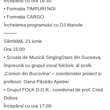
Începând cu ora 19:30:
• Formația TIMPURI NOI
• Formația CARGO
Încheierea programului cu DJ Manole
⸻
Sâmbătă, 21 iunie
Ora 15:00
• Școala de Muzică SingingStars din Suceava,
împreună cu grupul vocal folcloric al școlii,
„Comori din Bucovina” – coordonator proiect și
profesor: Oana Păstrăv Apetrei
• Grupul FOLK D.O.R., coordonat de prof. Cristi
Doboș
Începând cu ora 17:00: