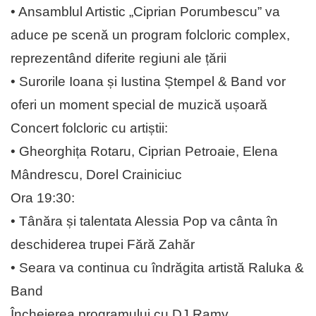
• Ansamblul Artistic „Ciprian Porumbescu” va
aduce pe scenă un program folcloric complex,
reprezentând diferite regiuni ale țării
• Surorile Ioana și Iustina Ștempel & Band vor
oferi un moment special de muzică ușoară
Concert folcloric cu artiștii:
• Gheorghița Rotaru, Ciprian Petroaie, Elena
Mândrescu, Dorel Crainiciuc
Ora 19:30:
• Tânăra și talentata Alessia Pop va cânta în
deschiderea trupei Fără Zahăr
• Seara va continua cu îndrăgita artistă Raluka &
Band
Încheierea programului cu DJ Ramy