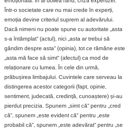
emoțională. În al doilea rând, criza expertizei.
Într-o societate care nu mai crede în experți,
emoția devine criteriul suprem al adevărului.
Dacă nimeni nu poate spune cu autoritate „asta
s-a întâmplat” (actul), nici „asta ar trebui să
gândim despre asta” (opinia), tot ce rămâne este
„asta mă face să simt” (afectul) ca mod de
relaționare cu lumea. În cele din urmă,
prăbușirea limbajului. Cuvintele care serveau la
distingerea acestor categorii (fapt, opinie,
sentiment, judecată, credință, cunoaștere) și-au
pierdut precizia. Spunem „simt că” pentru „cred
că”, spunem „este evident că” pentru „este
probabil că”, spunem „este adevărat” pentru „se