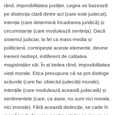
rând, imposibilitatea justiției. Legea se bazează
pe distincția clară dintre act (care este judecat),
intenție (care determină încadrarea juridică) și
circumstanțe (care modulează sentința). Dacă
sistemul judiciar, la fel ca mass-media și
politicienii, contopește aceste elemente, devine
inerent nedrept, indiferent de calitatea
magistraților săi. În al treilea rând, imposibilitatea
vieții morale. Etica presupune că se pot distinge
acțiunile (care fac obiectul judecății morale),
intențiile (care modulează această judecată) și
sentimentele (care, ca atare, nu sunt nici morale,
nici imorale). Fără această distincție, se cade în