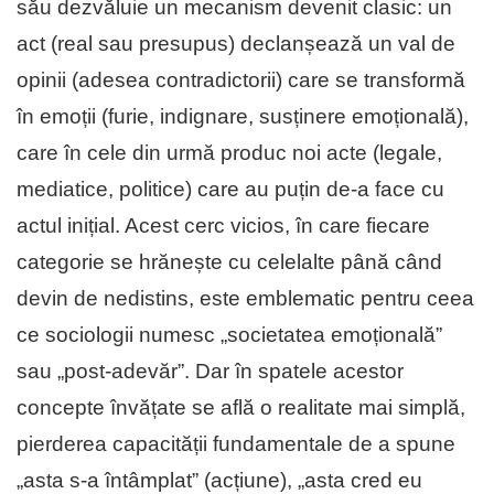
său dezvăluie un mecanism devenit clasic: un
act (real sau presupus) declanșează un val de
opinii (adesea contradictorii) care se transformă
în emoții (furie, indignare, susținere emoțională),
care în cele din urmă produc noi acte (legale,
mediatice, politice) care au puțin de-a face cu
actul inițial. Acest cerc vicios, în care fiecare
categorie se hrănește cu celelalte până când
devin de nedistins, este emblematic pentru ceea
ce sociologii numesc „societatea emoțională”
sau „post-adevăr”. Dar în spatele acestor
concepte învățate se află o realitate mai simplă,
pierderea capacității fundamentale de a spune
„asta s-a întâmplat” (acțiune), „asta cred eu