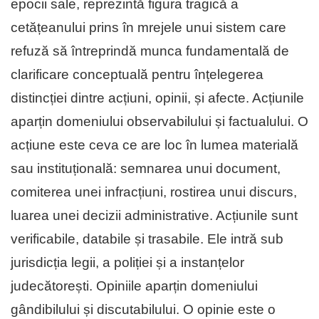
epocii sale, reprezintă figura tragică a
cetățeanului prins în mrejele unui sistem care
refuză să întreprindă munca fundamentală de
clarificare conceptuală pentru înțelegerea
distincției dintre acțiuni, opinii, și afecte. Acțiunile
aparțin domeniului observabilului și factualului. O
acțiune este ceva ce are loc în lumea materială
sau instituțională: semnarea unui document,
comiterea unei infracțiuni, rostirea unui discurs,
luarea unei decizii administrative. Acțiunile sunt
verificabile, databile și trasabile. Ele intră sub
jurisdicția legii, a poliției și a instanțelor
judecătorești. Opiniile aparțin domeniului
gândibilului și discutabilului. O opinie este o