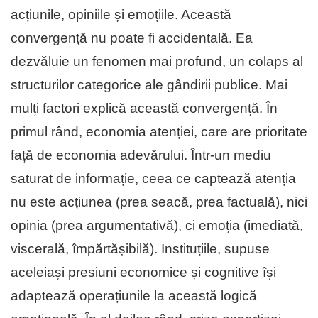
acțiunile, opiniile și emoțiile. Această
convergență nu poate fi accidentală. Ea
dezvăluie un fenomen mai profund, un colaps al
structurilor categorice ale gândirii publice. Mai
mulți factori explică această convergență. În
primul rând, economia atenției, care are prioritate
față de economia adevărului. Într-un mediu
saturat de informație, ceea ce captează atenția
nu este acțiunea (prea seacă, prea factuală), nici
opinia (prea argumentativă), ci emoția (imediată,
viscerală, împărtășibilă). Instituțiile, supuse
aceleiași presiuni economice și cognitive își
adaptează operațiunile la această logică