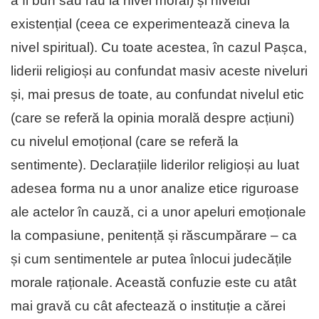
a fi bun sau rău la nivel moral) și nivelul
existențial (ceea ce experimentează cineva la
nivel spiritual). Cu toate acestea, în cazul Pașca,
liderii religioși au confundat masiv aceste niveluri
și, mai presus de toate, au confundat nivelul etic
(care se referă la opinia morală despre acțiuni)
cu nivelul emoțional (care se referă la
sentimente). Declarațiile liderilor religioși au luat
adesea forma nu a unor analize etice riguroase
ale actelor în cauză, ci a unor apeluri emoționale
la compasiune, penitență și răscumpărare – ca
și cum sentimentele ar putea înlocui judecățile
morale raționale. Această confuzie este cu atât
mai gravă cu cât afectează o instituție a cărei