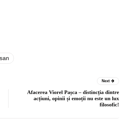
esan
Next
Afacerea Viorel Pașca – distincția dintre
acțiuni, opinii și emoții nu este un lux
filosofic!