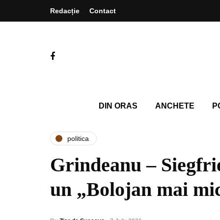
Redacție
Contact
DIN ORAS
ANCHETE
P
politica
Grindeanu – Siegfr
un „Bolojan mai mi