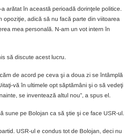
a arătat în această perioadă dorinţele politice.
 opoziţie, adică să nu facă parte din viitoarea
rerea mea personală. N-am un vot intern în
s să discute acest lucru.
 picăm de acord pe ceva şi a doua zi se întâmplă
itaţi-vă în ultimele opt săptămâni şi o să vedeţi
ainte, se inventează altul nou”, a spus el.
să sune pe Bolojan ca să ştie şi ce face USR-ul.
 partid. USR-ul e condus tot de Bolojan, deci nu