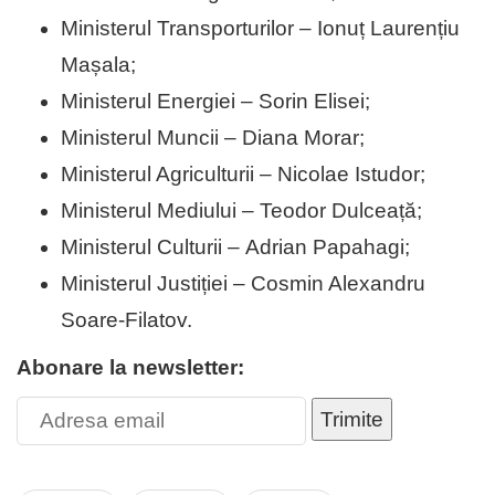
Ministerul Transporturilor –
Ionuț Laurențiu
Mașala
;
Ministerul Energiei –
Sorin Elisei
;
Ministerul Muncii –
Diana Morar
;
Ministerul Agriculturii –
Nicolae Istudor
;
Ministerul Mediului –
Teodor Dulceață
;
Ministerul Culturii –
Adrian Papahagi
;
Ministerul Justiției –
Cosmin Alexandru
Soare-Filatov
.
Abonare la newsletter:
Trimite