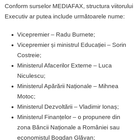
Conform surselor MEDIAFAX, structura viitorului
Executiv ar putea include următoarele nume:
Vicepremier – Radu Burnete;
Vicepremier și ministrul Educației – Sorin
Costreie;
Ministerul Afacerilor Externe –
Luca
Niculescu
;
Ministerul Apărării Naționale –
Mihnea
Motoc
;
Ministerul Dezvoltării –
Vladimir Ionaș
;
Ministerul Finanțelor – o propunere din
zona
Băncii Naționale a României
sau
economistul
Bogdan Glăvan
;