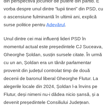
din perspectiva jocurilor de putere din partid. E
vorba despre unul dintre “lupii tineri” din PSD, cu
o ascensiune fulminantă în ultimii ani, explică
surse politice pentru
Adevărul
.
Unul dintre cei mai influenți lideri PSD în
momentul actual este președintele CJ Suceava,
Gheorghe Șoldan, susțin sursele citate. În urmă
cu un an, Șoldan era un tânăr parlamentar
provenit din județul controlat timp de două
decenii de baronul liberal Gheorghe Flutur. La
alegerile locale din 2024, Șoldan l-a învins pe
Flutur, deși nimeni nu-i dădea nicio șansă, și a
devenit președintele Consiliului Județean.