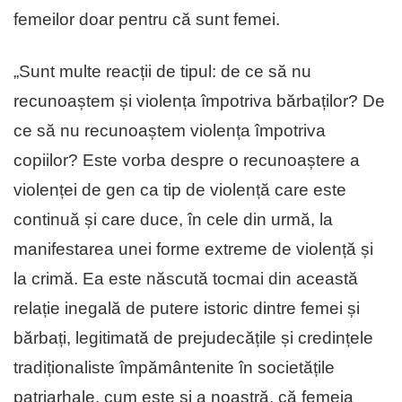
femeilor doar pentru că sunt femei.
„Sunt multe reacții de tipul: de ce să nu
recunoaștem și violența împotriva bărbaților? De
ce să nu recunoaștem violența împotriva
copiilor? Este vorba despre o recunoaștere a
violenței de gen ca tip de violență care este
continuă și care duce, în cele din urmă, la
manifestarea unei forme extreme de violență și
la crimă. Ea este născută tocmai din această
relație inegală de putere istoric dintre femei și
bărbați, legitimată de prejudecățile și credințele
tradiționaliste împământenite în societățile
patriarhale, cum este și a noastră, că femeia