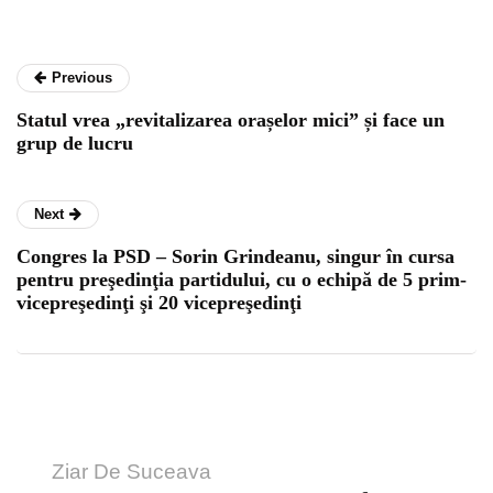
Previous
Statul vrea „revitalizarea orașelor mici” și face un
grup de lucru
Next
Congres la PSD – Sorin Grindeanu, singur în cursa
pentru preşedinţia partidului, cu o echipă de 5 prim-
vicepreşedinţi şi 20 vicepreşedinţi
Ziar De Suceava