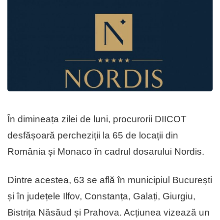
În dimineața zilei de luni, procurorii DIICOT
desfășoară percheziții la 65 de locații din
România și Monaco în cadrul dosarului Nordis.
Dintre acestea, 63 se află în municipiul București
și în județele Ilfov, Constanța, Galați, Giurgiu,
Bistrița Năsăud și Prahova. Acțiunea vizează un