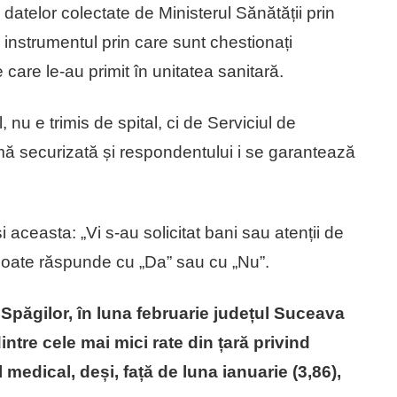
datelor colectate de Ministerul Sănătății prin
 instrumentul prin care sunt chestionați
pe care le-au primit în unitatea sanitară.
 nu e trimis de spital, ci de Serviciul de
rmă securizată și respondentului i se garantează
și aceasta: „Vi s-au solicitat bani sau atenții de
 poate răspunde cu „Da” sau cu „Nu”.
Spăgilor, în luna februarie județul Suceava
intre cele mai mici rate din țară privind
 medical, deși, față de luna ianuarie (3,86),