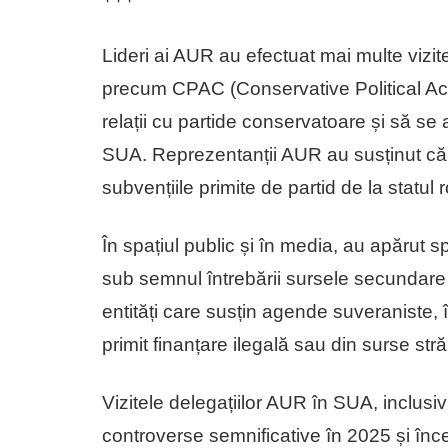
Lideri ai AUR au efectuat mai multe vizit
precum CPAC (Conservative Political Ac
relații cu partide conservatoare și să s
SUA. Reprezentanții AUR au susținut că vi
subvențiile primite de partid de la statul r
În spațiul public și în media, au apărut sp
sub semnul întrebării sursele secundare 
entități care susțin agende suveraniste, î
primit finanțare ilegală sau din surse str
Vizitele delegațiilor AUR în SUA, inclusi
controverse semnificative în 2025 și înc