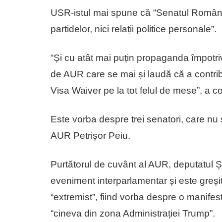
USR-istul mai spune că “Senatul Români
partidelor, nici relații politice personale”.
“Și cu atât mai puțin propaganda împotri
de AUR care se mai și laudă că a contri
Visa Waiver pe la tot felul de mese”, a co
Este vorba despre trei senatori, care nu 
AUR Petrișor Peiu.
Purtătorul de cuvânt al AUR, deputatul 
eveniment interparlamentar și este greși
“extremist”, fiind vorba despre o manife
“cineva din zona Administrației Trump”.