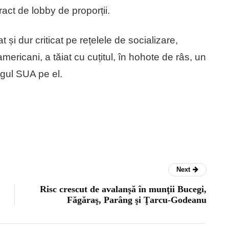
ract de lobby de proporții.
 și dur criticat pe rețelele de socializare,
ricani, a tăiat cu cuțitul, în hohote de râs, un
agul SUA pe el.
Next
Risc crescut de avalanşă în munţii Bucegi,
Făgăraş, Parâng şi Ţarcu-Godeanu