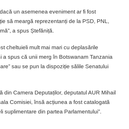
 dacă un asemenea eveniment ar fi fost
vitație să meargă reprezentanți de la PSD, PNL,
mă”, a spus Ștefăniță.
t cheltuieli mult mai mari cu deplasările
it și a spus că unii merg în Botswanam Tanzania
re” sau se pun la dispoziție sălile Senatului
ră din Camera Deputaților, deputatul AUR Mihail
 sala Comisiei, însă acțiunea a fost catalogată
li suplimentare din partea Parlamentului”.