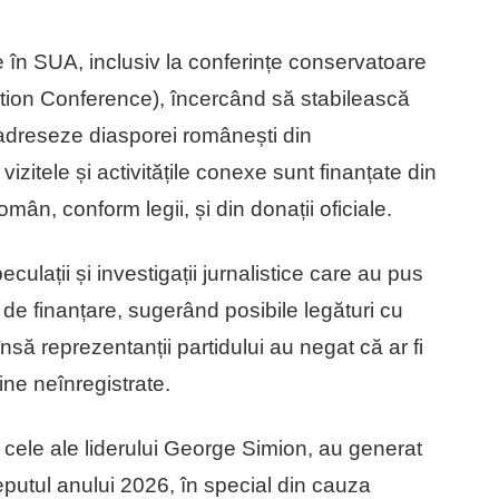
e în SUA, inclusiv la conferințe conservatoare
tion Conference), încercând să stabilească
e adreseze diasporei românești din
zitele și activitățile conexe sunt finanțate din
omân, conform legii, și din donații oficiale.
eculații și investigații jurnalistice care au pus
de finanțare, sugerând posibile legături cu
nsă reprezentanții partidului au negat că ar fi
ăine neînregistrate.
v cele ale liderului George Simion, au generat
eputul anului 2026, în special din cauza