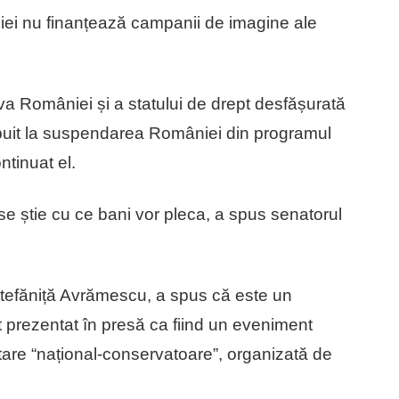
ei nu finanțează campanii de imagine ale
va României și a statului de drept desfășurată
buit la suspendarea României din programul
ntinuat el.
se știe cu ce bani vor pleca, a spus senatorul
Ștefăniță Avrămescu, a spus că este un
t prezentat în presă ca fiind un eveniment
stare “național-conservatoare”, organizată de