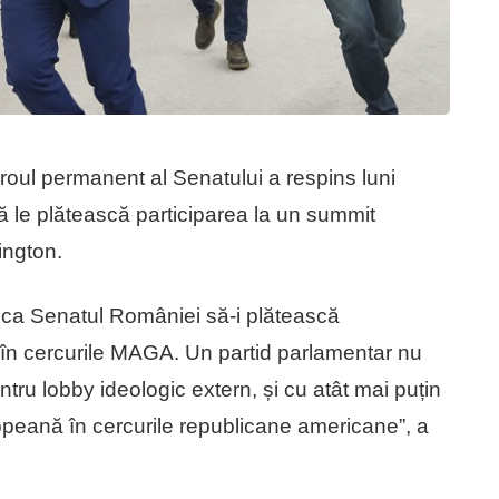
oul permanent al Senatului a respins luni
să le plătească participarea la un summit
ington.
 ca Senatul României să-i plătească
c în cercurile MAGA. Un partid parlamentar nu
ntru lobby ideologic extern, și cu atât mai puțin
opeană în cercurile republicane americane”, a