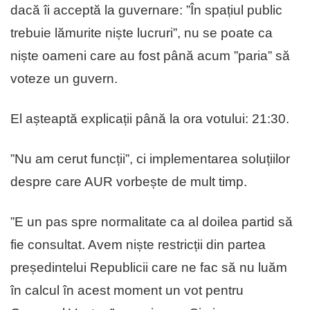
dacă îi acceptă la guvernare: ”În spațiul public
trebuie lămurite niște lucruri”, nu se poate ca
niște oameni care au fost până acum ”paria” să
voteze un guvern.
El așteaptă explicații până la ora votului: 21:30.
”Nu am cerut funcții”, ci implementarea soluțiilor
despre care AUR vorbește de mult timp.
”E un pas spre normalitate ca al doilea partid să
fie consultat. Avem niște restricții din partea
președintelui Republicii care ne fac să nu luăm
în calcul în acest moment un vot pentru