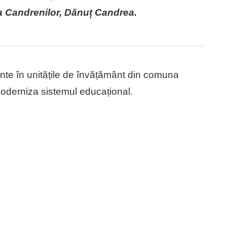
a Candrenilor, Dănuț Candrea.
ente în unitățile de învățământ din comuna
oderniza sistemul educațional.