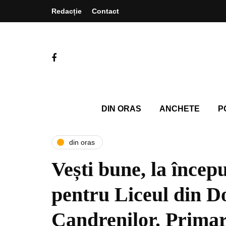
Redacție
Contact
DIN ORAS
ANCHETE
P
din oras
Vești bune, la începu
pentru Liceul din D
Candrenilor. Prima