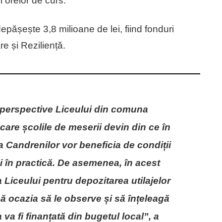
l orelor de curs.
epășește 3,8 milioane de lei, fiind fonduri
e și Reziliență.
 perspective Liceului din comuna
 care școlile de meserii devin din ce în
a Candrenilor vor beneficia de condiții
i în practică. De asemenea, în acest
 Liceului pentru depozitarea utilajelor
ibă ocazia să le observe și să înțeleagă
va fi finanțată din bugetul local”, a