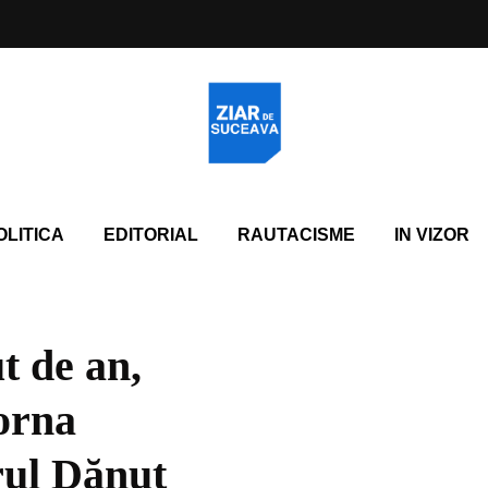
OLITICA
EDITORIAL
RAUTACISME
IN VIZOR
t de an,
orna
rul Dănuț