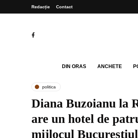
Redacție
Contact
DIN ORAS
ANCHETE
P
politica
Diana Buzoianu la 
are un hotel de patru
mijlocul Bucureștiul