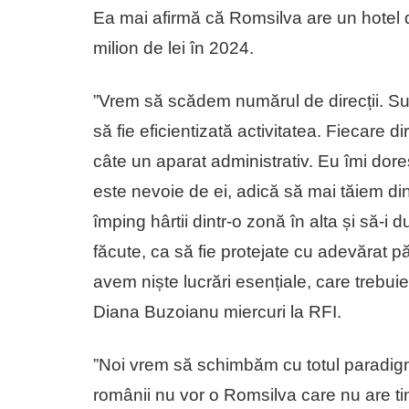
Ea mai afirmă că Romsilva are un hotel de
milion de lei în 2024.
”Vrem să scădem numărul de direcții. Sunt
să fie eficientizată activitatea. Fiecare d
câte un aparat administrativ. Eu îmi do
este nevoie de ei, adică să mai tăiem din
împing hârtii dintr-o zonă în alta și să-i
făcute, ca să fie protejate cu adevărat pă
avem niște lucrări esențiale, care trebui
Diana Buzoianu miercuri la RFI.
”Noi vrem să schimbăm cu totul paradigm
românii nu vor o Romsilva care nu are t