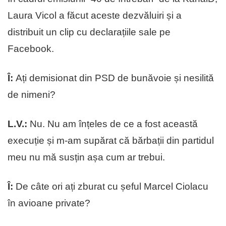
Laura Vicol a făcut aceste dezvăluiri și a
distribuit un clip cu declarațiile sale pe
Facebook.
Î:
Ați demisionat din PSD de bunăvoie și nesilită
de nimeni?
L.V.:
Nu. Nu am înțeles de ce a fost această
execuție și m-am supărat că bărbații din partidul
meu nu mă susțin așa cum ar trebui.
Î:
De câte ori ați zburat cu șeful Marcel Ciolacu
în avioane private?